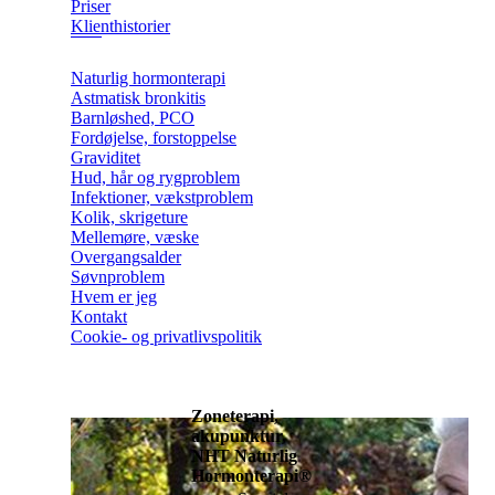
Priser
Klienthistorier
Naturlig hormonterapi
Astmatisk bronkitis
Barnløshed, PCO
Fordøjelse, forstoppelse
Graviditet
Hud, hår og rygproblem
Infektioner, vækstproblem
Kolik, skrigeture
Mellemøre, væske
Overgangsalder
Søvnproblem
Hvem er jeg
Kontakt
Cookie- og privatlivspolitik
Zoneterapi,
akupunktur,
NHT Naturlig
Hormonterapi®