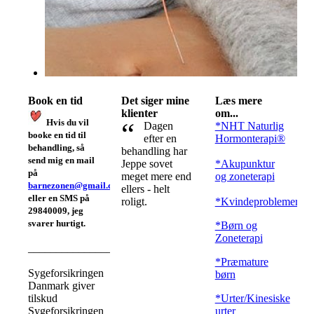
Book en tid
Det siger mine
Læs mere
klienter
om...
“
Hvis du vil
Dagen
*NHT Naturlig
booke en tid til
efter en
Hormonterapi®
behandling, så
behandling har
send mig en mail
Jeppe sovet
*Akupunktur
på
meget mere end
og zoneterapi
barnezonen@gmail.com
ellers - helt
eller en SMS på
roligt.
*Kvindeproblemer
29840009, jeg
svarer hurtigt.
*Børn og
Zoneterapi
__________________________________
*Præmature
Sygeforsikringen
børn
Danmark giver
tilskud
*Urter/Kinesiske
Sygeforsikringen
urter